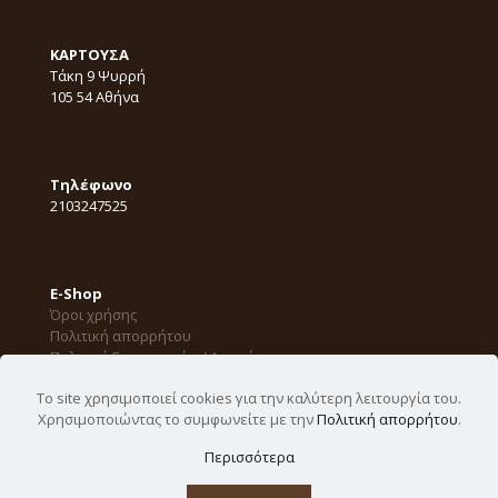
KΑΡΤΟΥΣΑ
Τάκη 9 Ψυρρή
105 54 Αθήνα
Τηλέφωνο
2103247525
E-Shop
Όροι χρήσης
Πολιτική απορρήτου
Πολιτική Επιστροφών / Ακυρώσεων
Το site χρησιμοποιεί cookies για την καλύτερη λειτουργία του.
Χρησιμοποιώντας το συμφωνείτε με την
Πολιτική απορρήτου
.
©
2026 ΚΑΡΤΟΥΣΑ. All Rights Reserved. Designed by
Περισσότερα
Yiannis Veslemes