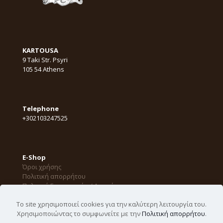
KARTOUSA
9 Taki Str. Psyri
105 54 Athens
Telephone
+302103247525
E-Shop
Όροι χρήσης
Πολιτική απορρήτου
Πολιτική Επιστροφών / Ακυρώσεων
Το site χρησιμοποιεί cookies για την καλύτερη λειτουργία του.
Χρησιμοποιώντας το συμφωνείτε με την
Πολιτική απορρήτου
.