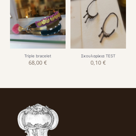
Triple bracelet
Σκουλαρίκια TEST
68,00
€
0,10
€