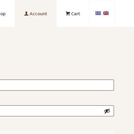
hop
Αccount
Cart