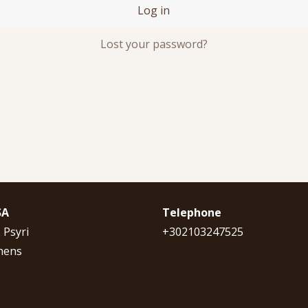
Log in
Lost your password?
SA
Telephone
. Psyri
+302103247525
hens