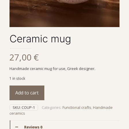
Ceramic mug
27,00
€
Handmade ceramic mug for use, Greek designer.
1 in stock
Add to cart
SKU:
COUP-1
Categories:
Functional crafts
,
Handmade
ceramics
Reviews
0