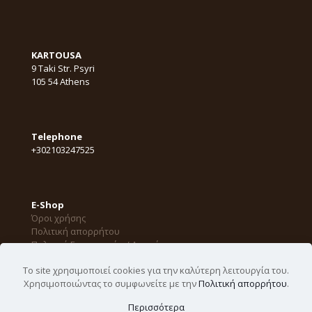
KARTOUSA
9 Taki Str. Psyri
105 54 Athens
Telephone
+302103247525
E-Shop
Όροι χρήσης
Πολιτική απορρήτου
Πολιτική Επιστροφών / Ακυρώσεων
Το site χρησιμοποιεί cookies για την καλύτερη λειτουργία του.
Χρησιμοποιώντας το συμφωνείτε με την
Πολιτική απορρήτου
.
©
2026 ΚΑΡΤΟΥΣΑ. All Rights Reserved. Designed by
Περισσότερα